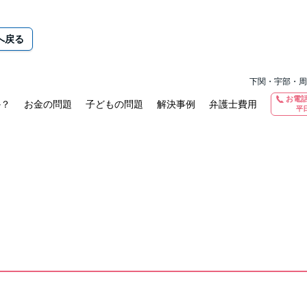
へ戻る
下関・宇部・周
お電
か？
お金の問題
子どもの問題
解決事例
弁護士費用
平日