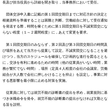
長及び担当役員から詳細を聞き取り，当事務所において受任。
団体交渉申入書に記載の第１回団交期日までに対応方針の決定と
根拠資料を準備することは困難と判断。労働組合に対して受任通知
を発送する際，時間を稼ぐために第１回団交期日を不誠実団交にな
らない程度（１～２週間程度）に，あえて変更を要求。
第１回団交期日のみならず，第２回及び第３回団交期日の時間及
び場所をあえて当方から提案して設定。不誠実団交になることを避
けつつ，当方のスケジュールを確保して計画的な進行を図るととも
に，交渉を有利に進めるための時間（他の従業員がいない時間，業
務が繁忙でない時間），場所（定員４人程度の会社の会議室。労働
組合が大人数で会社に押しかけることを抑止）を設定し，事業に対
する悪影響を最小限に止める対策を実施。
従業員に対しては就労不能の診断書の提出を求め，就業規則に基
づき休職命令を発令。就労不能の診断書の提出がなければ欠勤とな
る旨を説明。