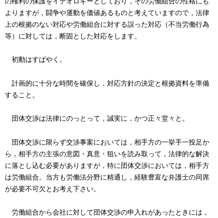
の権利の保護をイデオロギーとしており，その労働組合の性格にも
よりますが，闘争や運動を価値あるものと考えていますので，法律
上の根拠のない対応や労働組合に対する誤った対応（不当労働行為
等）に対しては，断固とした対応をします。
初動はすばやく。
計画的に十分な時間を確保し，対応方針の決定と根拠資料を準備
すること。
団体交渉は法律にのっとって，誠実に，かつ正々堂々と。
団体交渉に限らず交渉事案においては，相手方の一挙手一投足か
ら，相手方の主張の意図・真意・狙いを読み取って，法律的な解決
に落とし込む必要がありますが，特に団体交渉においては，相手方
は労働組合。当方も労働法分野に精通し，経験豊富な弁護士の同席
が必要不可欠とお考え下さい。
労働組合から会社に対して団体交渉の申入れがあったときには，