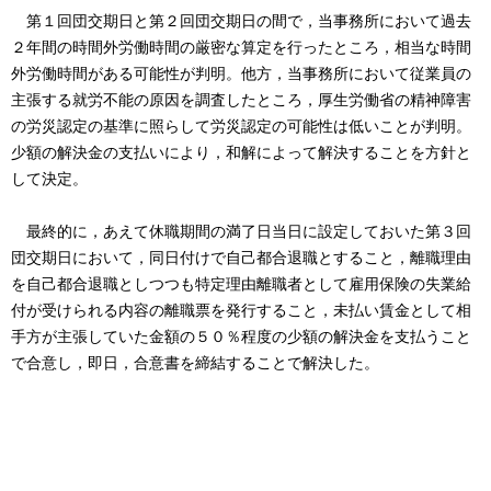
第１回団交期日と第２回団交期日の間で，当事務所において過去
２年間の時間外労働時間の厳密な算定を行ったところ，相当な時間
外労働時間がある可能性が判明。他方，当事務所において従業員の
主張する就労不能の原因を調査したところ，厚生労働省の精神障害
の労災認定の基準に照らして労災認定の可能性は低いことが判明。
少額の解決金の支払いにより，和解によって解決することを方針と
して決定。
最終的に，あえて休職期間の満了日当日に設定しておいた第３回
団交期日において，同日付けで自己都合退職とすること，離職理由
を自己都合退職としつつも特定理由離職者として雇用保険の失業給
付が受けられる内容の離職票を発行すること，未払い賃金として相
手方が主張していた金額の５０％程度の少額の解決金を支払うこと
で合意し，即日，合意書を締結することで解決した。