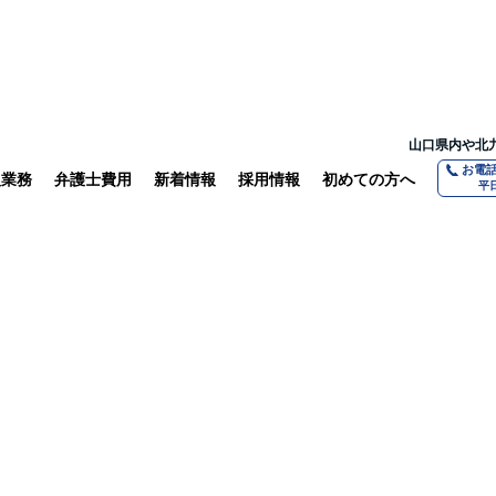
山口県内や北
お電
扱業務
弁護士費用
新着情報
採用情報
初めての方へ
平日
ついて聞いてみました
相続
離婚・親権問題
法人の方へ
交通事故
よくある質問
山口で働く
借金債務整理
守秘義務につ
教育体制
不動産