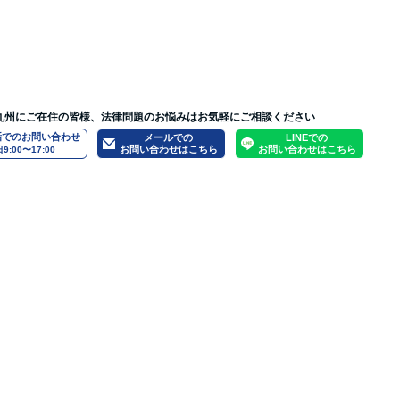
九州にご在住の皆様、法律問題のお悩みはお気軽にご相談ください
話でのお問い合わせ
メールでの
LINEでの
お問い合わせはこちら
お問い合わせはこちら
9:00〜17:00
いて
問題
人生設計
刑事事件
緊張や不安を感じてしまう方へ
弁護士募集要項
労働問題
スタッフ・パラリーガル募集要項
企業法務・顧問契約
弁護士法人ONEの実績
債権回収