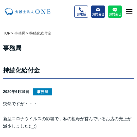
お電話
お問合せ
お問合せ
M
TOP
>
事務局
>
持続化給付金
事務局
持続化給付金
2020年6月19日
事務局
突然ですが・・・
新型コロナウイルスの影響で，私の祖母が営んでいるお店の売上が
減少しました(;_:)