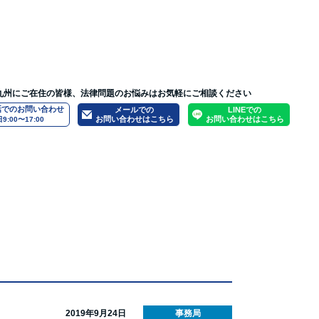
九州にご在住の皆様、法律問題のお悩みはお気軽にご相談ください
話でのお問い合わせ
メールでの
LINEでの
お問い合わせはこちら
お問い合わせはこちら
9:00〜17:00
いて
問題
人生設計
刑事事件
緊張や不安を感じてしまう方へ
弁護士募集要項
労働問題
スタッフ・パラリーガル募集要項
企業法務・顧問契約
弁護士法人ONEの実績
債権回収
2019年9月24日
事務局