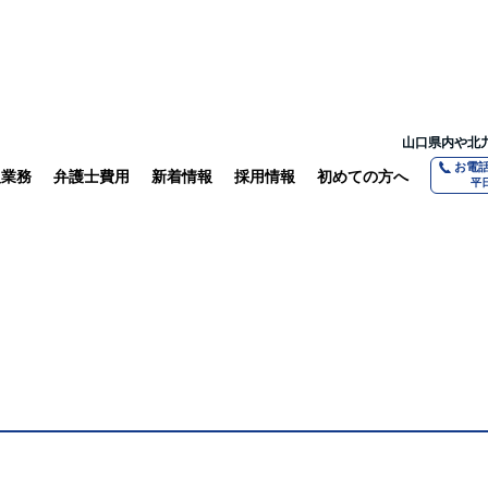
山口県内や北
お電
扱業務
弁護士費用
新着情報
採用情報
初めての方へ
平日
ついて聞いてみました
相続
離婚・親権問題
法人の方へ
交通事故
よくある質問
山口で働く
借金債務整理
守秘義務につ
教育体制
不動産