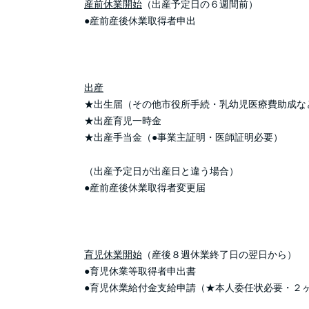
産前休業開始
（出産予定日の６週間前）
●産前産後休業取得者申出
出産
★出生届（その他市役所手続・乳幼児医療費助成な
★出産育児一時金
★出産手当金（●事業主証明・医師証明必要）
（出産予定日が出産日と違う場合）
●産前産後休業取得者変更届
育児休業開始
（産後８週休業終了日の翌日から）
●育児休業等取得者申出書
●育児休業給付金支給申請（★本人委任状必要・２