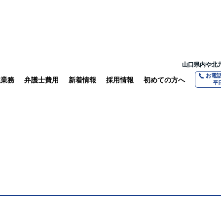
山口県内や北
お電
扱業務
弁護士費用
新着情報
採用情報
初めての方へ
平日
ついて聞いてみました
相続
離婚・親権問題
法人の方へ
交通事故
よくある質問
山口で働く
借金債務整理
守秘義務につ
教育体制
不動産