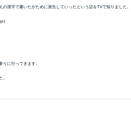
えの漢字で書いたがために派生していったという話をTVで知りました。
๏)
参りに行ってきます。
と。