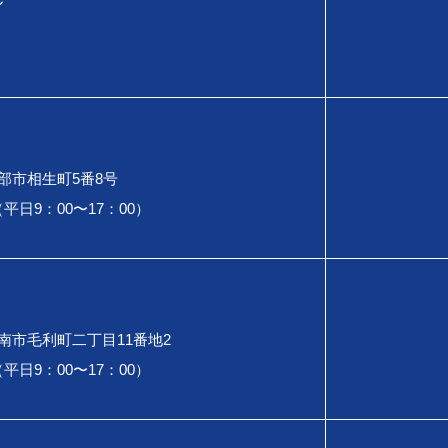
ル
県宇部市相生町5番8号
30（平日9：00〜17：00）
県周南市毛利町二丁目11番地2
40（平日9：00〜17：00）