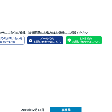
九州にご在住の皆様、法律問題のお悩みはお気軽にご相談ください
話でのお問い合わせ
メールでの
LINEでの
お問い合わせはこちら
お問い合わせはこちら
9:00〜17:00
いて
問題
人生設計
刑事事件
緊張や不安を感じてしまう方へ
弁護士募集要項
労働問題
スタッフ・パラリーガル募集要項
企業法務・顧問契約
弁護士法人ONEの実績
債権回収
2019年12月13日
事務局