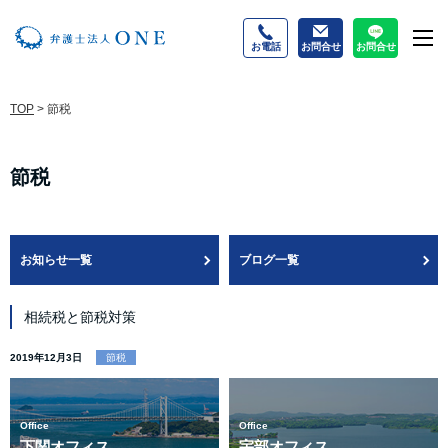
お電話
お問合せ
お問合せ
M
TOP
>
節税
節税
お知らせ一覧
ブログ一覧
相続税と節税対策
2019年12月3日
節税
Office
Office
下関オフィス
宇部オフィス